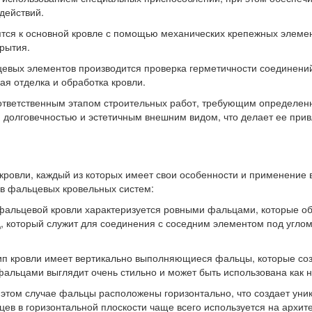
действий.
ся к основной кровле с помощью механических крепежных элементо
рытия.
цевых элементов производится проверка герметичности соединени
я отделка и обработка кровли.
ответственным этапом строительных работ, требующим определен
, долговечностью и эстетичным внешним видом, что делает ее при
ровли, каждый из которых имеет свои особенности и применение в
ов фальцевых кровельных систем:
п фальцевой кровли характеризуется ровными фальцами, которые 
 который служит для соединения с соседним элементом под углом.
тип кровли имеет вертикально выполняющиеся фальцы, которые со
фальцами выглядит очень стильно и может быть использована как н
 этом случае фальцы расположены горизонтально, что создает уни
ев в горизонтальной плоскости чаще всего используется на архит