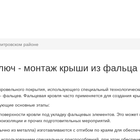
митровском районе
люч - монтаж крыши из фальца
 кровельного покрытия, использующего специальный технологическ
 фальцев. Фальцевая кровля часто применяется для создания кры
дующие основные этапы:
 поверхности кровли под укладку фальцевых элементов. Это может 
роизоляции и прочих подготовительных мероприятий.
ычно из металла) изготавливаются с отгибом по краям для обеспе
 с использованием специальных приспособлений, при этом обеспеч